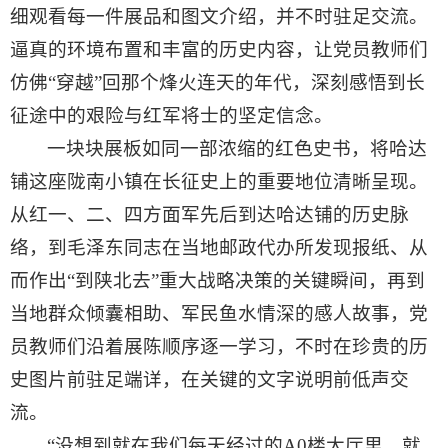
细观看每一件展品和图文介绍，并不时驻足交流。
逼真的环境布置和丰富的历史内容，让党员教师们
仿佛“穿越”回那个烽火连天的年代，深刻感悟到长
征途中的艰险与红军将士的坚定信念。
一块块展板如同一部浓缩的红色史书，将哈达
铺这座陇南小镇在长征史上的重要地位清晰呈现。
从红一、二、四方面军先后到达哈达铺的历史脉
络，到毛泽东同志在当地邮政代办所发现报纸、从
而作出“到陕北去”重大战略决策的关键瞬间，再到
当地群众倾囊相助、军民鱼水情深的感人故事，党
员教师们沿着展陈顺序逐一学习，不时在珍贵的历
史图片前驻足端详，在关键的文字说明前低声交
流。
“没想到就在我们每天经过的A0楼大厅里，就